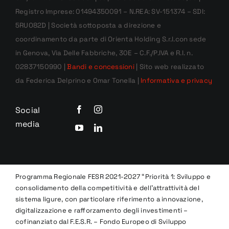
Registro Imprese: 01494350091 – N.REA: SV-151374 – SDI:
5RUO82D | Società sottoposta a direzione e
coordinamento da parte di Orienta Holding S.r.l.con sede
in Genova, Via Delle Fabbriche, 30E – C.F./P.IVA e R.I. n.
02837150990 |
Bandi e concessioni
| Sito web realizzato
da Federica Delprino e Omar Tonella |
Informativa e privacy
Social
media
Programma Regionale FESR 2021-2027 “Priorità 1: Sviluppo e
consolidamento della competitività e dell’attrattività del
sistema ligure, con particolare riferimento a innovazione,
digitalizzazione e rafforzamento degli investimenti –
cofinanziato dal F.E.S.R. – Fondo Europeo di Sviluppo