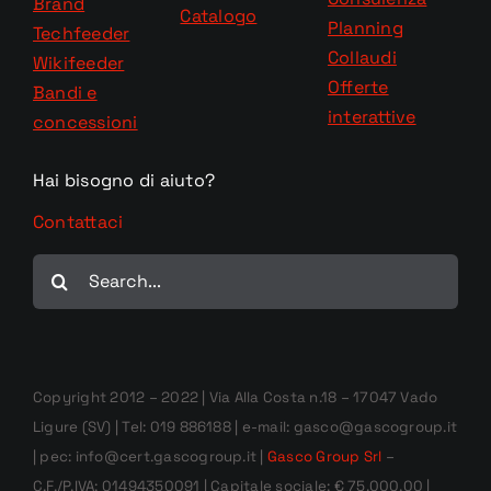
Brand
Catalogo
Planning
Techfeeder
Collaudi
Wikifeeder
Offerte
Bandi e
interattive
concessioni
Hai bisogno di aiuto?
Contattaci
Cerca
per:
Copyright 2012 – 2022 | Via Alla Costa n.18 – 17047 Vado
Ligure (SV) | Tel: 019 886188 | e-mail: gasco@gascogroup.it
| pec: info@cert.gascogroup.it |
Gasco Group Srl
–
C.F./P.IVA: 01494350091 | Capitale sociale: € 75.000,00 |