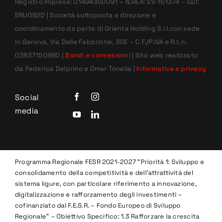
Registro Imprese: 01494350091 – N.REA: SV-151374 – SDI:
5RUO82D | Società sottoposta a direzione e
coordinamento da parte di Orienta Holding S.r.l.con sede
in Genova, Via Delle Fabbriche, 30E – C.F./P.IVA e R.I. n.
02837150990 |
Bandi e concessioni
| Sito web realizzato
da Federica Delprino e Omar Tonella |
Informativa e privacy
Social
media
Programma Regionale FESR 2021-2027 “Priorità 1: Sviluppo e
consolidamento della competitività e dell’attrattività del
sistema ligure, con particolare riferimento a innovazione,
digitalizzazione e rafforzamento degli investimenti –
cofinanziato dal F.E.S.R. – Fondo Europeo di Sviluppo
Regionale” – Obiettivo Specifico: 1.3 Rafforzare la crescita