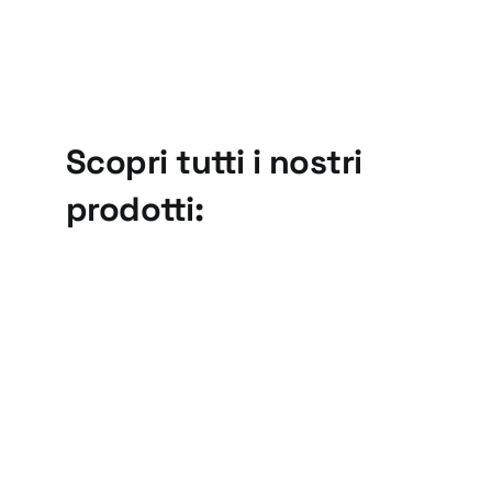
Scopri tutti i nostri
prodotti:
Basi
Tazze
vibranti
coniche,
Serie BV
Serie CO
Basi e tazze
Basi e tazze
vibranti
vibranti