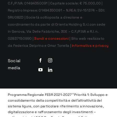
C.F./P.IVA: 01494350091 | Capitale sociale: € 75.000,00 |
Registro Imprese: 01494350091 – N.REA: SV-151374 – SDI:
5RUO82D | Società sottoposta a direzione e
coordinamento da parte di Orienta Holding S.r.l.con sede
in Genova, Via Delle Fabbriche, 30E – C.F./P.IVA e R.I. n.
02837150990 |
Bandi e concessioni
| Sito web realizzato
da Federica Delprino e Omar Tonella |
Informativa e privacy
Social
media
Programma Regionale FESR 2021-2027 “Priorità 1: Sviluppo e
consolidamento della competitività e dell’attrattività del
sistema ligure, con particolare riferimento a innovazione,
digitalizzazione e rafforzamento degli investimenti –