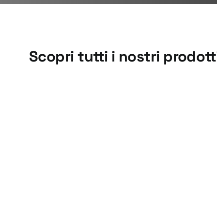
Scopri tutti i nostri prodott
Tazze
Basi vibranti
coniche,
Serie BV
Serie CO
Basi e tazze vibranti
Basi e tazze vibranti