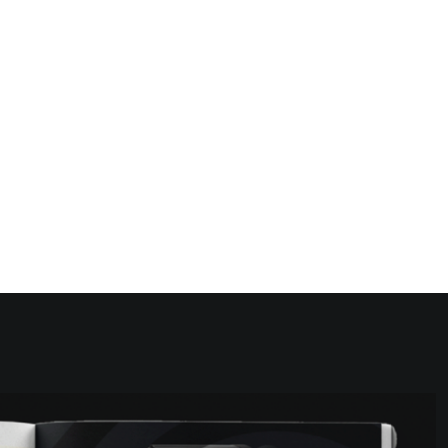
Coperchi in
Scuotitori
PVC
Scuotitori
Isolatori afonici