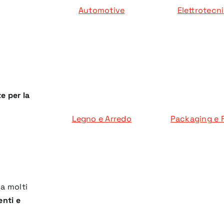
Automotive
Elettrotecn
te per la
Legno e Arredo
Packaging e 
da molti
enti e