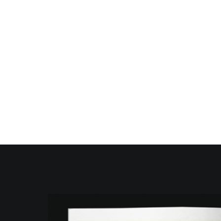
Cappe
Cappe
afoniche,
afoniche,
Serie CAF
Serie CELL
Isolatori afonici
Isolatori afonici