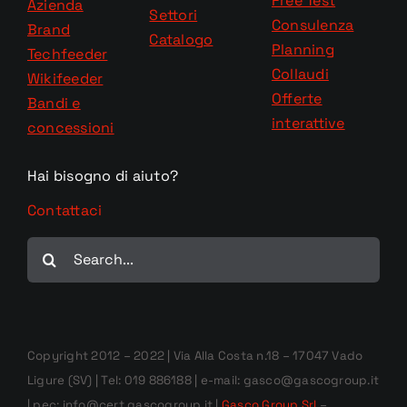
Free Test
Azienda
Settori
Consulenza
Brand
Catalogo
Planning
Techfeeder
Collaudi
Wikifeeder
Offerte
Bandi e
interattive
concessioni
Hai bisogno di aiuto?
Contattaci
Cerca
per:
Copyright 2012 – 2022 | Via Alla Costa n.18 – 17047 Vado
Ligure (SV) | Tel: 019 886188 | e-mail: gasco@gascogroup.it
| pec: info@cert.gascogroup.it |
Gasco Group Srl
–