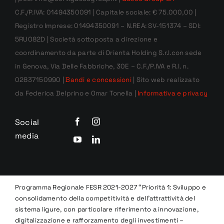
C.F./P.IVA: 01494350091 | Capitale sociale: € 75.000,00 |
Registro Imprese: 01494350091 – N.REA: SV-151374 – SDI:
5RUO82D | Società sottoposta a direzione e
coordinamento da parte di Orienta Holding S.r.l.con sede
in Genova, Via Delle Fabbriche, 30E – C.F./P.IVA e R.I. n.
02837150990 |
Bandi e concessioni
| Sito web realizzato
da Federica Delprino e Omar Tonella |
Informativa e privacy
Social
media
Programma Regionale FESR 2021-2027 “Priorità 1: Sviluppo e
consolidamento della competitività e dell’attrattività del
sistema ligure, con particolare riferimento a innovazione,
digitalizzazione e rafforzamento degli investimenti –