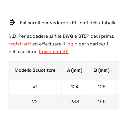
Fai scroll per vedere tutti i dati della tabella
N.B. Per accedere ai file DWG e STEP devi prima
registrarti
ed effettuare il
login
per scaricarli
nella sezione
Download 3D
.
Modello Scuotitore
A (mm)
B (mm)
C 
V1
124
105
V2
238
156
1