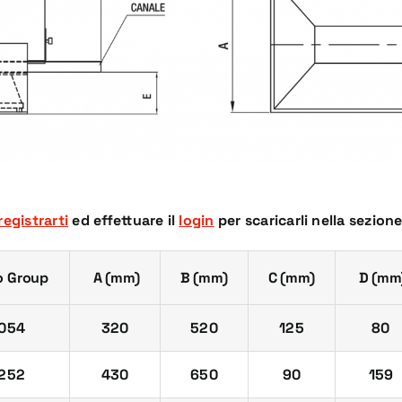
registrarti
ed effettuare il
login
per scaricarli nella sezion
o Group
A (mm)
B (mm)
C (mm)
D (mm
054
320
520
125
80
252
430
650
90
159