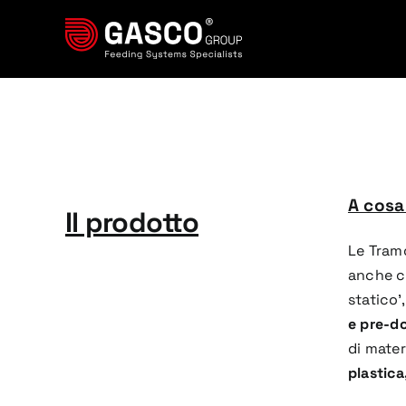
Salta
al
contenuto
A cosa
Il prodotto
Le Tram
anche c
statico’
e pre-do
di mater
plastica