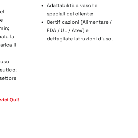
Adattabilità a vasche
el
speciali del cliente
;
 e
Certificazioni (Alimentare /
min;
FDA / UL / Atex) e
ata la
dettagliate istruzioni d’uso.
rica il
 uso
eutico;
settore
vici Qui
!