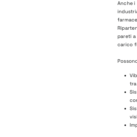
Anche i 
industri
farmaceu
Riparten
pareti 
carico fi
Possono
Vib
tra
Sis
co
Sis
vis
Imp