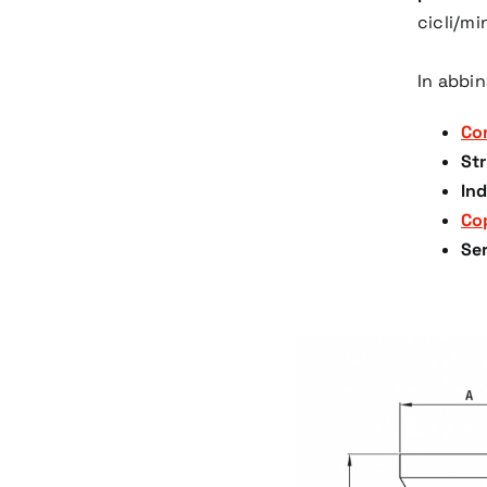
cicli/mi
In abbi
Con
St
Ind
Co
Se