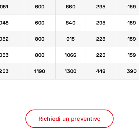
051
600
660
295
159
048
600
840
295
159
052
800
915
225
159
053
800
1066
225
159
253
1190
1300
448
390
Richiedi un preventivo