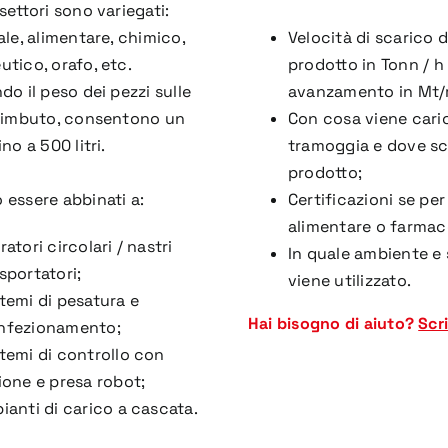
settori sono variegati:
ale, alimentare, chimico,
Velocità di scarico d
tico, orafo, etc.
prodotto in Tonn / h
do il peso dei pezzi sulle
avanzamento in Mt/
a imbuto, consentono un
Con cosa viene caric
no a 500 litri.
tramoggia e dove sca
prodotto;
 essere abbinati a:
Certificazioni se per
alimentare o farmac
ratori circolari / nastri
In quale ambiente e 
sportatori;
viene utilizzato.
temi di pesatura e
Hai bisogno di aiuto?
Scri
nfezionamento;
temi di controllo con
ione e presa robot;
ianti di carico a cascata.