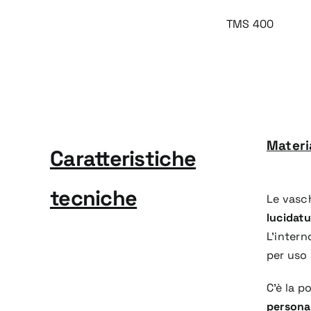
TMS 400
Materi
Caratteristiche
tecniche
Le vasch
lucidatu
L’intern
per uso 
C’è la p
persona