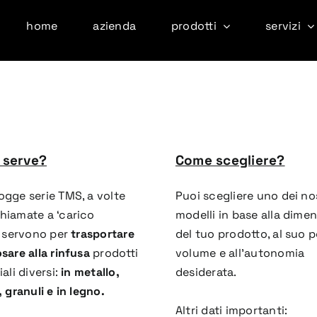
home
azienda
prodotti
servizi
 serve?
Come scegliere?
ogge serie TMS, a volte
Puoi scegliere uno dei no
hiamate a ‘carico
modelli in base alla dime
, servono per
trasportare
del tuo prodotto, al suo p
sare alla rinfusa
prodotti
volume e all’autonomia
iali diversi:
in metallo,
desiderata.
,
granuli e in legno.
Altri dati importanti: