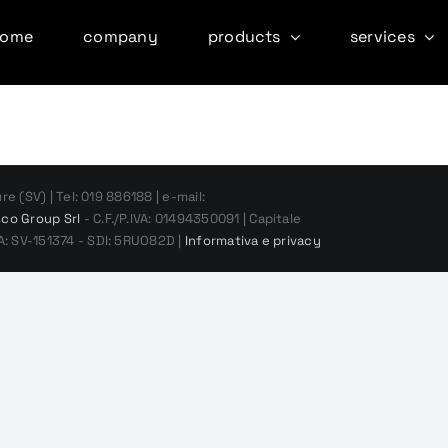
home
company
products
services
e (SV) | Tel: 019 886188 | e-mail:
co Group Srl
- C.F./P.IVA: 01494350091 | Capitale
A: SV-151374 - SDI: 5RUO82D |
Informativa e privacy