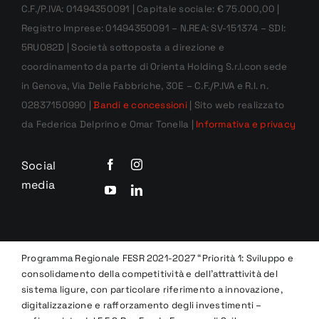
C.F./P.IVA: 01494350091 | Capitale sociale: € 75.000,00 |
Registro Imprese: 01494350091 – N.REA: SV-151374 – SDI:
5RUO82D | Società sottoposta a direzione e
coordinamento da parte di Orienta Holding S.r.l.con sede
in Genova, Via Delle Fabbriche, 30E – C.F./P.IVA e R.I. n.
02837150990 |
Bandi e concessioni
| Sito web realizzato
da Federica Delprino e Omar Tonella |
Informativa e privacy
Social
media
Programma Regionale FESR 2021-2027 “Priorità 1: Sviluppo e
consolidamento della competitività e dell’attrattività del
sistema ligure, con particolare riferimento a innovazione,
digitalizzazione e rafforzamento degli investimenti –