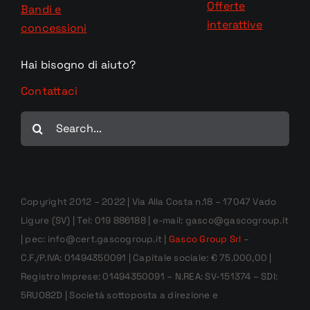
Offerte
Bandi e
interattive
concessioni
Hai bisogno di aiuto?
Contattaci
Cerca
per:
Copyright 2012 – 2022 | Via Alla Costa n.18 – 17047 Vado
Ligure (SV) | Tel: 019 886188 | e-mail: gasco@gascogroup.it
| pec: info@cert.gascogroup.it |
Gasco Group Srl
–
C.F./P.IVA: 01494350091 | Capitale sociale: € 75.000,00 |
Registro Imprese: 01494350091 – N.REA: SV-151374 – SDI:
5RUO82D | Società sottoposta a direzione e