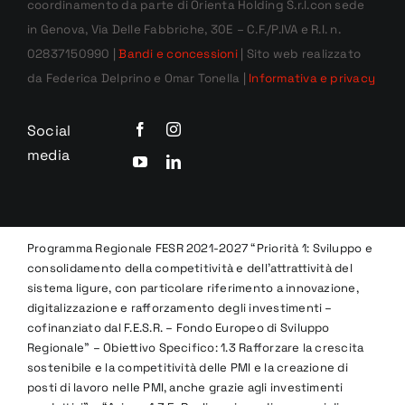
coordinamento da parte di Orienta Holding S.r.l.con sede
in Genova, Via Delle Fabbriche, 30E – C.F./P.IVA e R.I. n.
02837150990 |
Bandi e concessioni
| Sito web realizzato
da Federica Delprino e Omar Tonella |
Informativa e privacy
Social
media
Programma Regionale FESR 2021-2027 “Priorità 1: Sviluppo e
consolidamento della competitività e dell’attrattività del
sistema ligure, con particolare riferimento a innovazione,
digitalizzazione e rafforzamento degli investimenti –
cofinanziato dal F.E.S.R. – Fondo Europeo di Sviluppo
Regionale” – Obiettivo Specifico: 1.3 Rafforzare la crescita
sostenibile e la competitività delle PMI e la creazione di
posti di lavoro nelle PMI, anche grazie agli investimenti