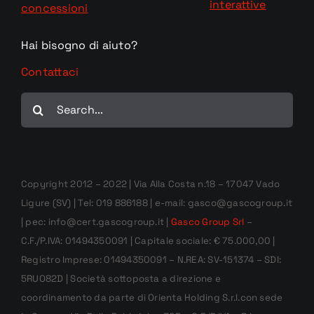
interattive
concessioni
Hai bisogno di aiuto?
Contattaci
Cerca
per:
Copyright 2012 – 2022 | Via Alla Costa n.18 – 17047 Vado
Ligure (SV) | Tel: 019 886188 | e-mail: gasco@gascogroup.it
| pec: info@cert.gascogroup.it |
Gasco Group Srl
–
C.F./P.IVA: 01494350091 | Capitale sociale: € 75.000,00 |
Registro Imprese: 01494350091 – N.REA: SV-151374 – SDI:
5RUO82D | Società sottoposta a direzione e
coordinamento da parte di Orienta Holding S.r.l.con sede