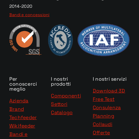
2014-2020
Bandi e concessioni
Per
I nostri
I nostri servizi
conoscerci
prodotti
meglio
Download 3D
Componenti
Free Test
Azienda
Settori
Consulenza
Brand
Catalogo
Planning
Techfeeder
Collaudi
Wikifeeder
Offerte
Bandi e