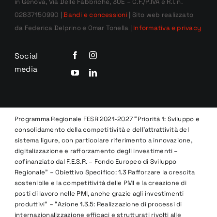
in Genova, Via Delle Fabbriche, 30E – C.F./P.IVA e R.I. n.
02837150990 |
Bandi e concessioni
| Sito web realizzato
da Federica Delprino e Omar Tonella |
Informativa e privacy
Social
media
Programma Regionale FESR 2021-2027 “Priorità 1: Sviluppo e
consolidamento della competitività e dell’attrattività del
sistema ligure, con particolare riferimento a innovazione,
digitalizzazione e rafforzamento degli investimenti –
cofinanziato dal F.E.S.R. – Fondo Europeo di Sviluppo
Regionale” – Obiettivo Specifico: 1.3 Rafforzare la crescita
sostenibile e la competitività delle PMI e la creazione di
posti di lavoro nelle PMI, anche grazie agli investimenti
produttivi” – “Azione 1.3.5: Realizzazione di processi di
internazionalizzazione efficaci e strutturati rivolti alle