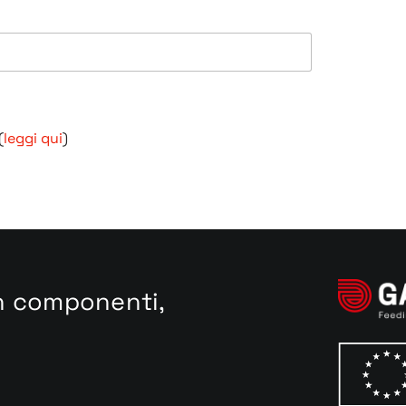
(
leggi qui
)
in componenti,