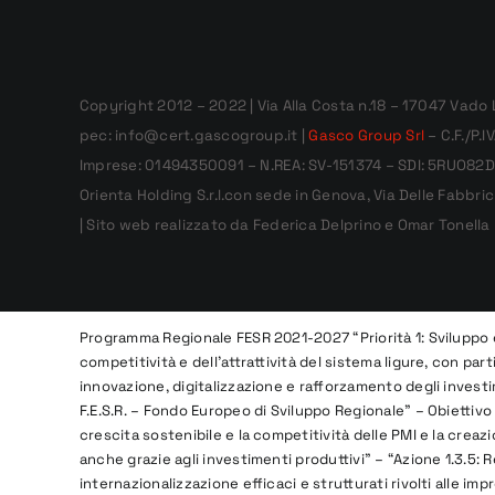
Copyright 2012 – 2022 | Via Alla Costa n.18 – 17047 Vado 
pec: info@cert.gascogroup.it |
Gasco Group Srl
– C.F./P.
Imprese: 01494350091 – N.REA: SV-151374 – SDI: 5RUO82D 
Orienta Holding S.r.l.con sede in Genova, Via Delle Fabbric
| Sito web realizzato da Federica Delprino e Omar Tonella 
Programma Regionale FESR 2021-2027 “Priorità 1: Sviluppo
competitività e dell’attrattività del sistema ligure, con par
innovazione, digitalizzazione e rafforzamento degli investi
F.E.S.R. – Fondo Europeo di Sviluppo Regionale” – Obiettivo 
crescita sostenibile e la competitività delle PMI e la creazio
anche grazie agli investimenti produttivi” – “Azione 1.3.5: R
internazionalizzazione efficaci e strutturati rivolti alle imp