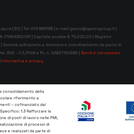
Ligure (SV) | Tel: 019 886188 | e-mail: gasco@gascogroup.it |
IVA: 01494350091 | Capitale sociale: € 75.000,00 | Registro
| Società sottoposta a direzione e coordinamento da parte di
he, 30E – C.F./P.IVA e R.I. n. 02837150990 |
Bandi e concessioni
|
Informativa e privacy
 e consolidamento della
ticolare riferimento a
menti – cofinanziato dal
Specifico: 1.3 Rafforzare la
ne di posti di lavoro nelle PMI,
ealizzazione di processi di
rese e realizzati da parte di