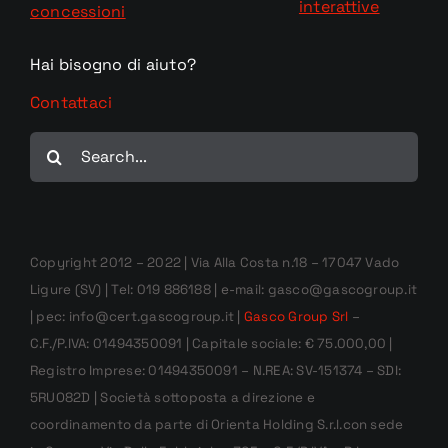
interattive
concessioni
Hai bisogno di aiuto?
Contattaci
Cerca
per:
Copyright 2012 – 2022 | Via Alla Costa n.18 – 17047 Vado
Ligure (SV) | Tel: 019 886188 | e-mail: gasco@gascogroup.it
| pec: info@cert.gascogroup.it |
Gasco Group Srl
–
C.F./P.IVA: 01494350091 | Capitale sociale: € 75.000,00 |
Registro Imprese: 01494350091 – N.REA: SV-151374 – SDI:
5RUO82D | Società sottoposta a direzione e
coordinamento da parte di Orienta Holding S.r.l.con sede