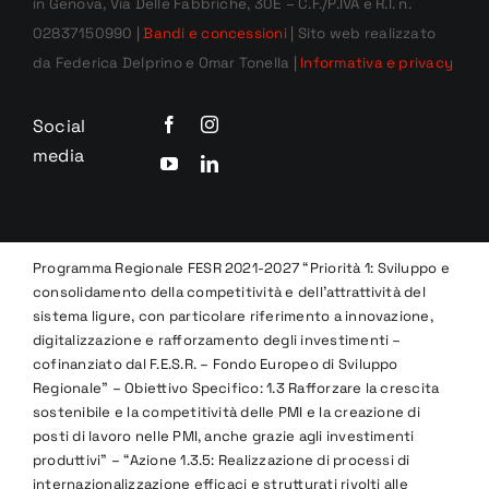
in Genova, Via Delle Fabbriche, 30E – C.F./P.IVA e R.I. n.
02837150990 |
Bandi e concessioni
| Sito web realizzato
da Federica Delprino e Omar Tonella |
Informativa e privacy
Social
media
Programma Regionale FESR 2021-2027 “Priorità 1: Sviluppo e
consolidamento della competitività e dell’attrattività del
sistema ligure, con particolare riferimento a innovazione,
digitalizzazione e rafforzamento degli investimenti –
cofinanziato dal F.E.S.R. – Fondo Europeo di Sviluppo
Regionale” – Obiettivo Specifico: 1.3 Rafforzare la crescita
sostenibile e la competitività delle PMI e la creazione di
posti di lavoro nelle PMI, anche grazie agli investimenti
produttivi” – “Azione 1.3.5: Realizzazione di processi di
internazionalizzazione efficaci e strutturati rivolti alle