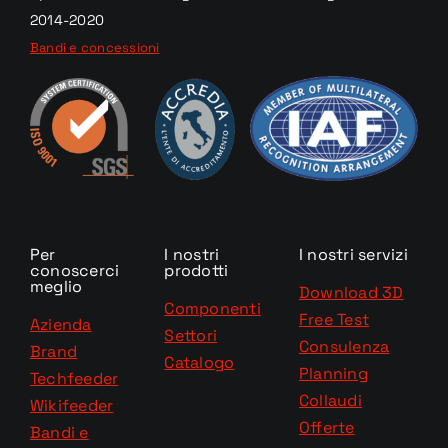
2014-2020
Bandi e concessioni
Per
I nostri
I nostri servizi
conoscerci
prodotti
meglio
Download 3D
Componenti
Free Test
Azienda
Settori
Consulenza
Brand
Catalogo
Planning
Techfeeder
Collaudi
Wikifeeder
Offerte
Bandi e