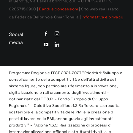
in Genova, Via Delle Fabbriche, 30E – C.F./P.IVA e R.I. n.
02837150990 |
Bandi e concessioni
| Sito web realizzato
da Federica Delprino e Omar Tonella |
Informativa e privacy
Social
media
Programma Regionale FESR 2021-2027 “Priorità 1: Sviluppo e
consolidamento della competitività e dell’attrattività del
sistema ligure, con particolare riferimento a innovazione,
digitalizzazione e rafforzamento degli investimenti –
cofinanziato dal F.E.S.R. – Fondo Europeo di Sviluppo
Regionale” – Obiettivo Specifico: 1.3 Rafforzare la crescita
sostenibile e la competitività delle PMI e la creazione di
posti di lavoro nelle PMI, anche grazie agli investimenti
produttivi” – “Azione 1.3.5: Realizzazione di processi di
internazionalizzazione efficaci e strutturati rivolti alle