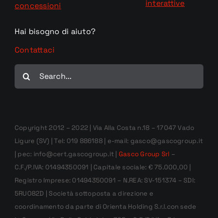
interattive
concessioni
Hai bisogno di aiuto?
Contattaci
Cerca
per:
Copyright 2012 – 2022 | Via Alla Costa n.18 – 17047 Vado
Ligure (SV) | Tel: 019 886188 | e-mail: gasco@gascogroup.it
| pec: info@cert.gascogroup.it |
Gasco Group Srl
–
C.F./P.IVA: 01494350091 | Capitale sociale: € 75.000,00 |
Registro Imprese: 01494350091 – N.REA: SV-151374 – SDI:
5RUO82D | Società sottoposta a direzione e
coordinamento da parte di Orienta Holding S.r.l.con sede