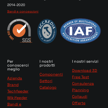
2014-2020
Bandi e concessioni
Per
I nostri
I nostri servizi
conoscerci
prodotti
meglio
Download 3D
Componenti
Free Test
Azienda
Settori
Consulenza
Brand
Catalogo
Planning
Techfeeder
Collaudi
Wikifeeder
Offerte
Bandi e