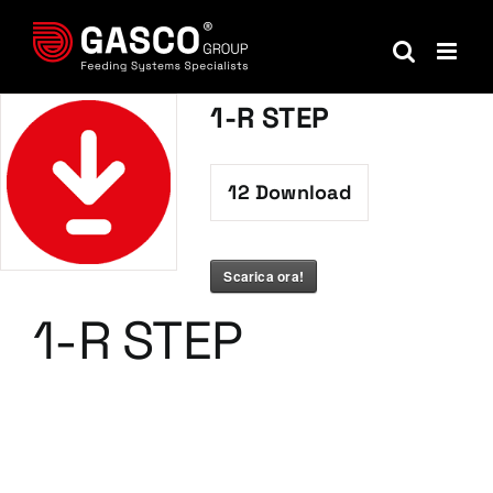
Salta
al
contenuto
1-R STEP
12
Download
Scarica ora!
1-R STEP