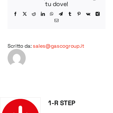
tu dove!
Facebook
X
Reddit
LinkedIn
WhatsApp
Telegram
Tumblr
Pinterest
Vk
Xing
Email
Scritto da:
sales@gascogroup.it
1-R STEP