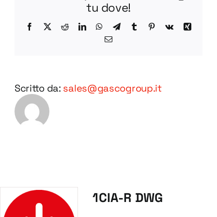
tu dove!
Facebook
X
Reddit
LinkedIn
WhatsApp
Telegram
Tumblr
Pinterest
Vk
Xing
Email
Scritto da:
sales@gascogroup.it
1CIA-R DWG