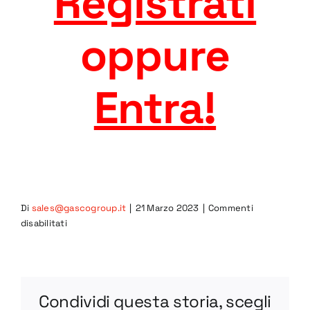
Registrati
oppure
Entra
!
Di
sales@gascogroup.it
|
21 Marzo 2023
|
Commenti
su
disabilitati
1CIA-
R
DWG
Condividi questa storia, scegli