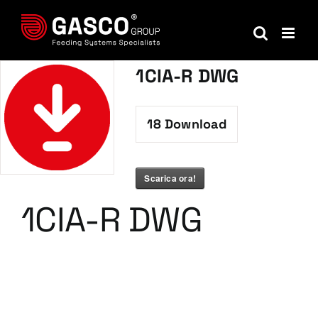
Salta
al
contenuto
1CIA-R DWG
18
Download
Scarica ora!
1CIA-R DWG