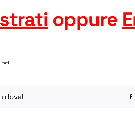
strati
oppure
E
su
itati
1CIA-
R
STEP
tu dove!