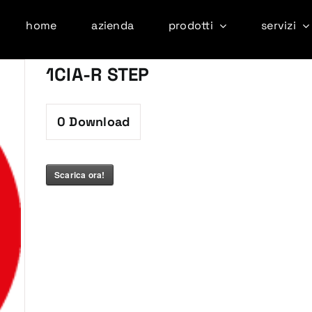
home
azienda
prodotti
servizi
1CIA-R STEP
0
Download
Scarica ora!