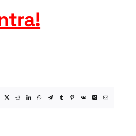
ntra
!
Facebook
X
Reddit
LinkedIn
WhatsApp
Telegram
Tumblr
Pinterest
Vk
Xing
Email