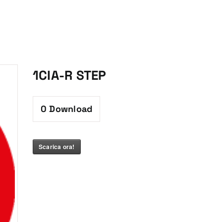
1CIA-R STEP
0
Download
Scarica ora!