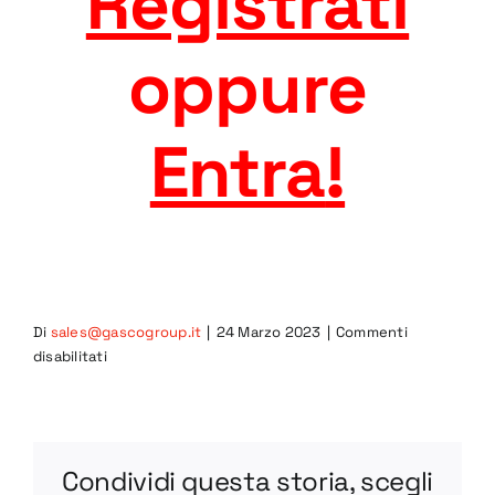
Registrati
oppure
Entra
!
Di
sales@gascogroup.it
|
24 Marzo 2023
|
Commenti
su
disabilitati
1CIB-
L
DWG
Condividi questa storia, scegli