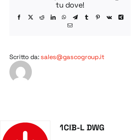
tu dove!
Facebook
X
Reddit
LinkedIn
WhatsApp
Telegram
Tumblr
Pinterest
Vk
Xing
Email
Scritto da:
sales@gascogroup.it
1CIB-L DWG