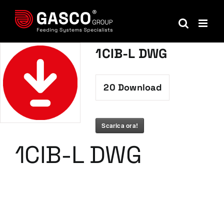
Salta
al
contenuto
1CIB-L DWG
20
Download
Scarica ora!
1CIB-L DWG