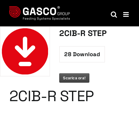
Salta
al
contenuto
2CIB-R STEP
28
Download
Scarica ora!
2CIB-R STEP