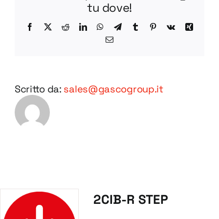
tu dove!
Facebook
X
Reddit
LinkedIn
WhatsApp
Telegram
Tumblr
Pinterest
Vk
Xing
Email
Scritto da:
sales@gascogroup.it
2CIB-R STEP