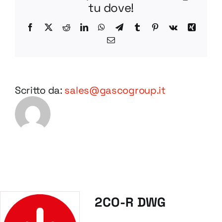
tu dove!
Facebook
X
Reddit
LinkedIn
WhatsApp
Telegram
Tumblr
Pinterest
Vk
Xing
Email
Scritto da:
sales@gascogroup.it
2CO-R DWG