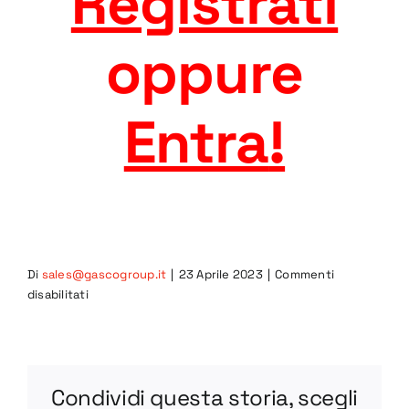
Registrati
oppure
Entra
!
Di
sales@gascogroup.it
|
23 Aprile 2023
|
Commenti
su
disabilitati
2CO-
R
DWG
Condividi questa storia, scegli