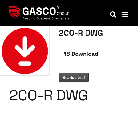
Salta
al
contenuto
2CO-R DWG
18
Download
Scarica ora!
2CO-R DWG