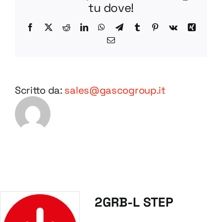
tu dove!
Facebook
X
Reddit
LinkedIn
WhatsApp
Telegram
Tumblr
Pinterest
Vk
Xing
Email
Scritto da:
sales@gascogroup.it
2GRB-L STEP