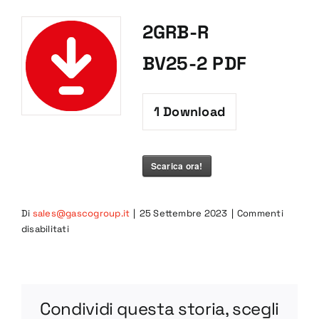
2GRB-R
BV25-2 PDF
1
Download
Scarica ora!
Di
sales@gascogroup.it
|
25 Settembre 2023
|
Commenti
su
disabilitati
2GRB-
R
BV25-
2
Condividi questa storia, scegli
PDF