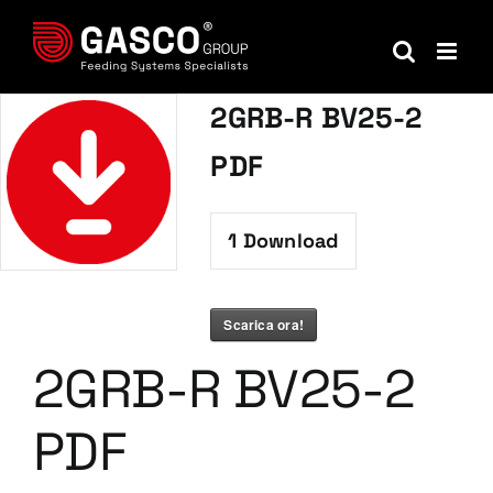
Salta
al
contenuto
2GRB-R BV25-2
PDF
1
Download
Scarica ora!
2GRB-R BV25-2
PDF