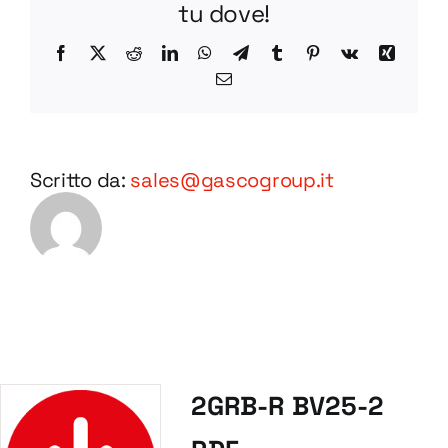
tu dove!
Facebook
X
Reddit
LinkedIn
WhatsApp
Telegram
Tumblr
Pinterest
Vk
Xing
Email
Scritto da:
sales@gascogroup.it
2GRB-R BV25-2