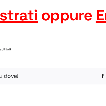
strati
oppure
E
su
bilitati
3-
R
STEP
tu dove!