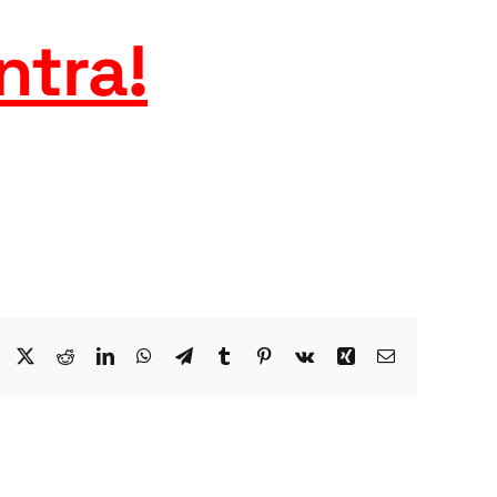
ntra
!
Facebook
X
Reddit
LinkedIn
WhatsApp
Telegram
Tumblr
Pinterest
Vk
Xing
Email