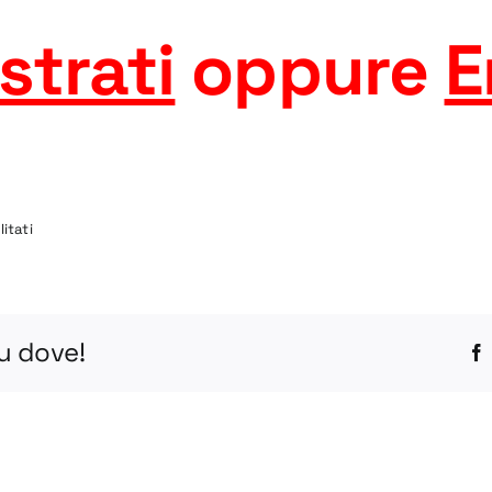
strati
oppure
E
su
itati
3CIA-
L
STEP
tu dove!