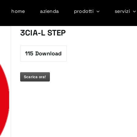
home
azienda
prodotti
servizi
3CIA-L STEP
115
Download
Scarica ora!