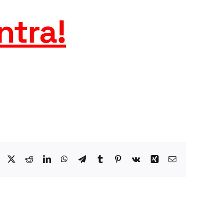
ntra
!
Facebook
X
Reddit
LinkedIn
WhatsApp
Telegram
Tumblr
Pinterest
Vk
Xing
Email