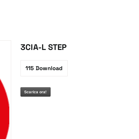
3CIA-L STEP
115
Download
Scarica ora!