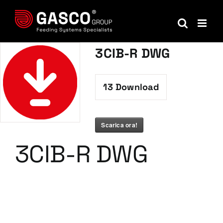
Salta
al
contenuto
3CIB-R DWG
13
Download
Scarica ora!
3CIB-R DWG