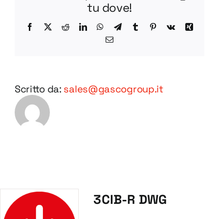
tu dove!
Facebook
X
Reddit
LinkedIn
WhatsApp
Telegram
Tumblr
Pinterest
Vk
Xing
Email
Scritto da:
sales@gascogroup.it
3CIB-R DWG