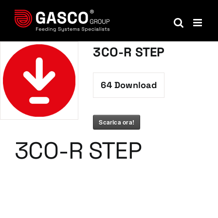
Salta
al
contenuto
3CO-R STEP
64
Download
Scarica ora!
3CO-R STEP