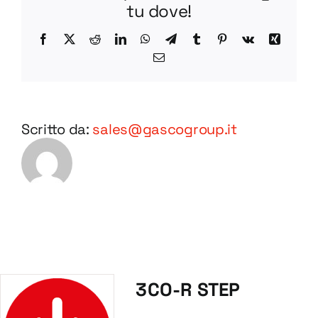
tu dove!
Facebook
X
Reddit
LinkedIn
WhatsApp
Telegram
Tumblr
Pinterest
Vk
Xing
Email
Scritto da:
sales@gascogroup.it
3CO-R STEP