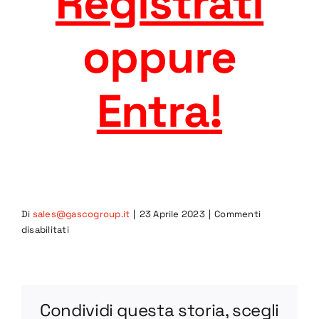
Registrati
oppure
Entra
!
Di
sales@gascogroup.it
|
23 Aprile 2023
|
Commenti
su
disabilitati
3CO-
R
STEP
Condividi questa storia, scegli