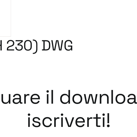
H 230) DWG
tuare il downlo
iscriverti!