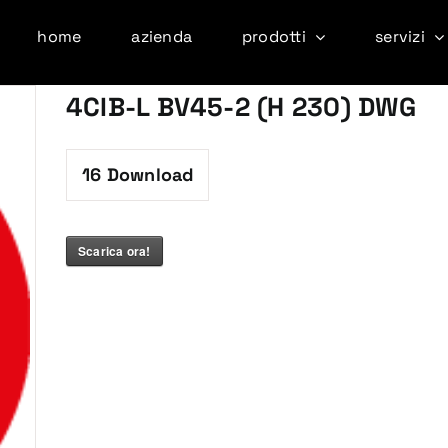
home
azienda
prodotti
servizi
4CIB-L BV45-2 (H 230) DWG
16
Download
Scarica ora!