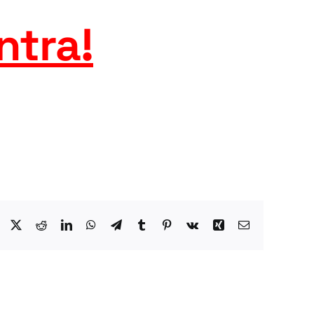
ntra
!
Facebook
X
Reddit
LinkedIn
WhatsApp
Telegram
Tumblr
Pinterest
Vk
Xing
Email