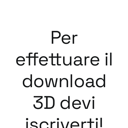
Per
effettuare il
download
3D devi
iscriverti!