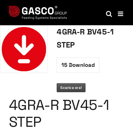
Salta
al
contenuto
4GRA-R BV45-1
STEP
15
Download
Scarica ora!
4GRA-R BV45-1
STEP