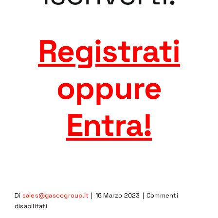
Registrati
oppure
Entra
!
Di
sales@gascogroup.it
|
16 Marzo 2023
|
Commenti
su
disabilitati
4GRA-