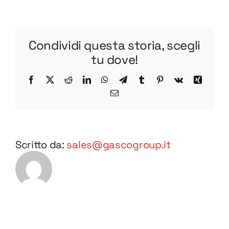
R
BV45-
1
Condividi questa storia, scegli
STEP
tu dove!
Facebook
X
Reddit
LinkedIn
WhatsApp
Telegram
Tumblr
Pinterest
Vk
Xing
Email
Scritto da:
sales@gascogroup.it