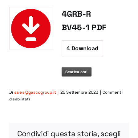
4GRB-R
BV45-1 PDF
4
Download
Scarica ora!
Di
sales@gascogroup.it
|
25 Settembre 2023
|
Commenti
su
disabilitati
4GRB-
R
BV45-
1
Condividi questa storia, scegli
PDF