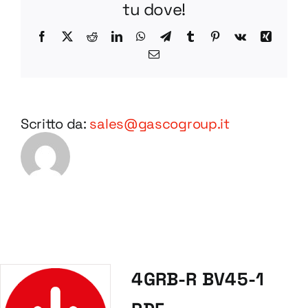
tu dove!
Facebook
X
Reddit
LinkedIn
WhatsApp
Telegram
Tumblr
Pinterest
Vk
Xing
Email
Scritto da:
sales@gascogroup.it
4GRB-R BV45-1