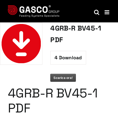
Salta
al
contenuto
4GRB-R BV45-1
PDF
4
Download
Scarica ora!
4GRB-R BV45-1
PDF