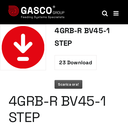
Salta
al
contenuto
4GRB-R BV45-1
STEP
23
Download
Scarica ora!
4GRB-R BV45-1
STEP