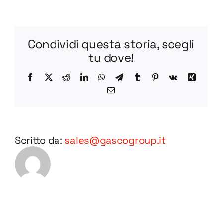
R
BV45-
1
Condividi questa storia, scegli
STEP
tu dove!
Facebook
X
Reddit
LinkedIn
WhatsApp
Telegram
Tumblr
Pinterest
Vk
Xing
Email
Scritto da:
sales@gascogroup.it