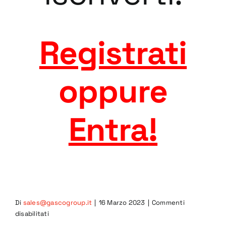
Registrati
oppure
Entra
!
Di
sales@gascogroup.it
|
16 Marzo 2023
|
Commenti
su
disabilitati
4GRB-