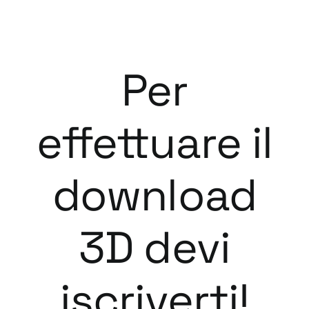
Per
effettuare il
download
3D devi
iscriverti!