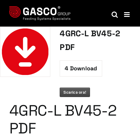
Salta
al
contenuto
4GRC-L BV45-2
PDF
4
Download
Scarica ora!
4GRC-L BV45-2
PDF