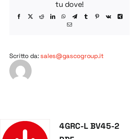
tu dove!
Facebook
X
Reddit
LinkedIn
WhatsApp
Telegram
Tumblr
Pinterest
Vk
Xing
Email
Scritto da:
sales@gascogroup.it
4GRC-L BV45-2