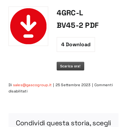
4GRC-L
BV45-2 PDF
4
Download
Scarica ora!
Di
sales@gascogroup.it
|
25 Settembre 2023
|
Commenti
su
disabilitati
4GRC-
L
BV45-
2
Condividi questa storia, scegli
PDF