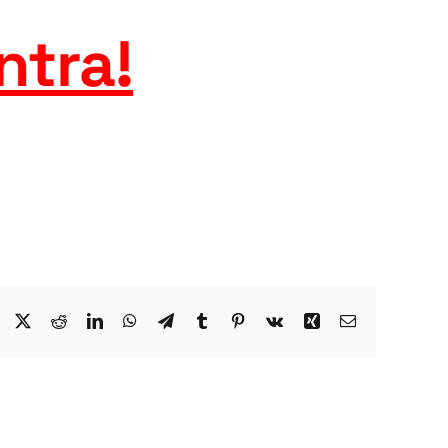
ntra
!
Facebook
X
Reddit
LinkedIn
WhatsApp
Telegram
Tumblr
Pinterest
Vk
Xing
Email