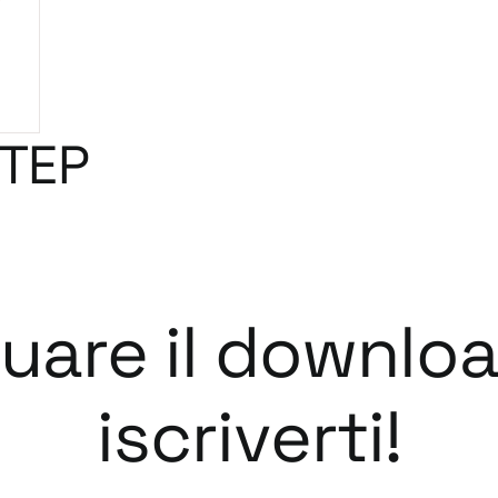
STEP
tuare il downlo
iscriverti!