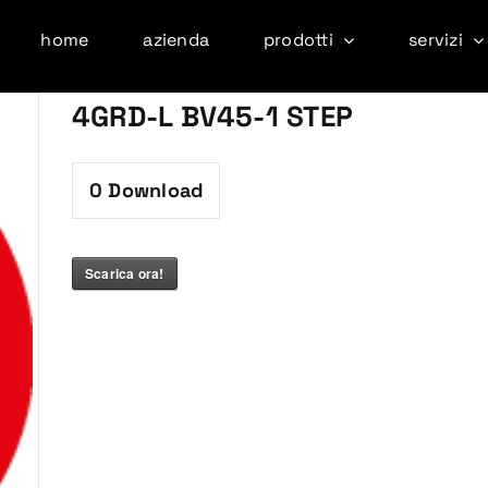
home
azienda
prodotti
servizi
4GRD-L BV45-1 STEP
0
Download
Scarica ora!