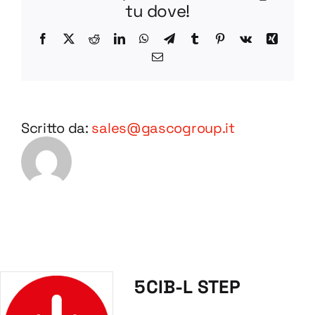
tu dove!
Facebook
X
Reddit
LinkedIn
WhatsApp
Telegram
Tumblr
Pinterest
Vk
Xing
Email
Scritto da:
sales@gascogroup.it
5CIB-L STEP