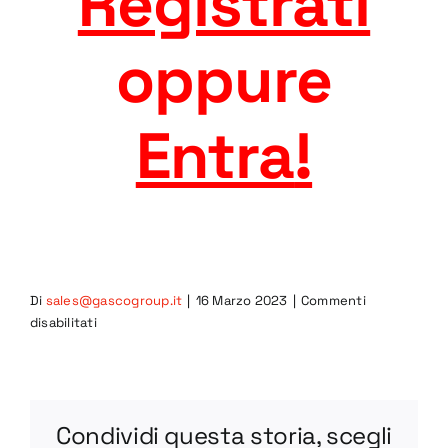
Registrati
oppure
Entra
!
Di
sales@gascogroup.it
|
16 Marzo 2023
|
Commenti
su
disabilitati
5CIB-
L
STEP
Condividi questa storia, scegli