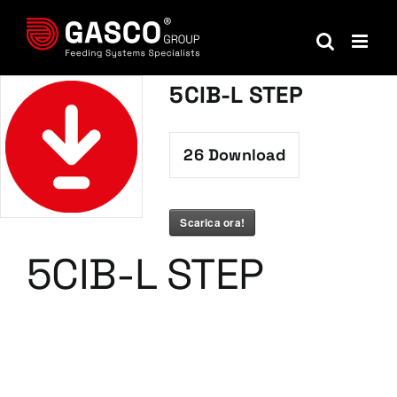
Salta
al
contenuto
5CIB-L STEP
26
Download
Scarica ora!
5CIB-L STEP