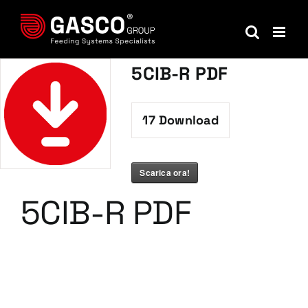
Salta
al
contenuto
5CIB-R PDF
17
Download
Scarica ora!
5CIB-R PDF