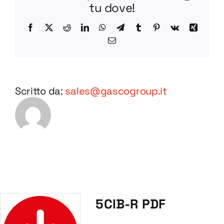
tu dove!
Facebook
X
Reddit
LinkedIn
WhatsApp
Telegram
Tumblr
Pinterest
Vk
Xing
Email
Scritto da:
sales@gascogroup.it
5CIB-R PDF