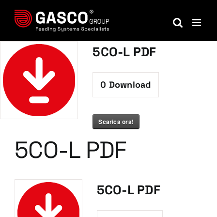
Salta
al
contenuto
5CO-L PDF
0
Download
Scarica ora!
5CO-L PDF
5CO-L PDF