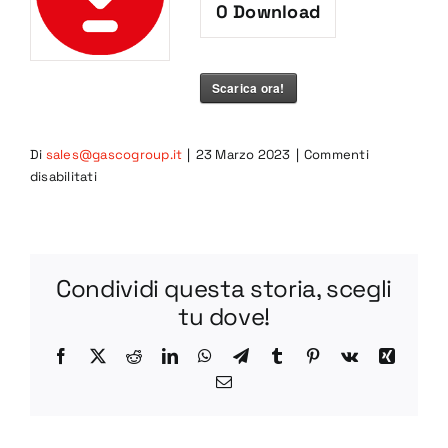
0
Download
Scarica ora!
Di
sales@gascogroup.it
|
23 Marzo 2023
|
Commenti
su
disabilitati
5CO-
L
PDF
Condividi questa storia, scegli
tu dove!
Facebook
X
Reddit
LinkedIn
WhatsApp
Telegram
Tumblr
Pinterest
Vk
Xing
Email