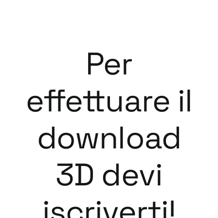
Per
effettuare il
download
3D devi
iscriverti!