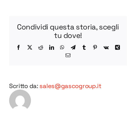
L
BV55-
1
Condividi questa storia, scegli
STEP
tu dove!
Facebook
X
Reddit
LinkedIn
WhatsApp
Telegram
Tumblr
Pinterest
Vk
Xing
Email
Scritto da:
sales@gascogroup.it