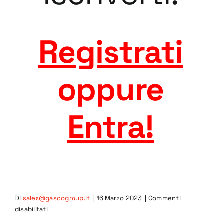
Registrati
oppure
Entra
!
Di
sales@gascogroup.it
|
16 Marzo 2023
|
Commenti
su
disabilitati
5GRA-