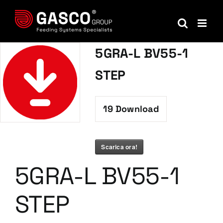
Salta
al
contenuto
5GRA-L BV55-1
STEP
19
Download
Scarica ora!
5GRA-L BV55-1
STEP