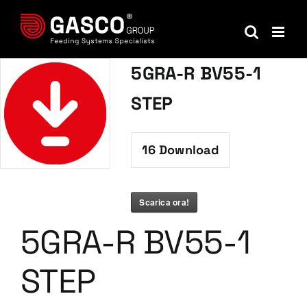
Salta
al
contenuto
5GRA-R BV55-1
STEP
16
Download
Scarica ora!
5GRA-R BV55-1
STEP