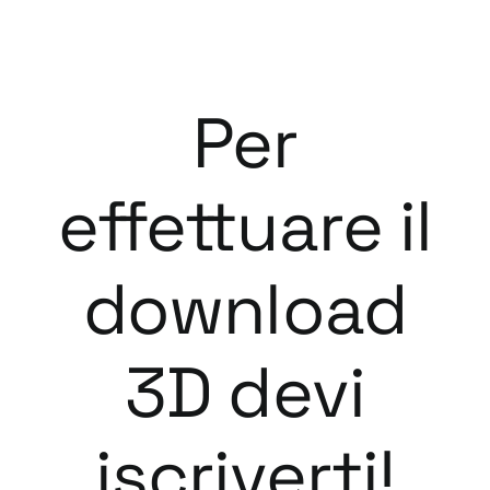
Per
effettuare il
download
3D devi
iscriverti!