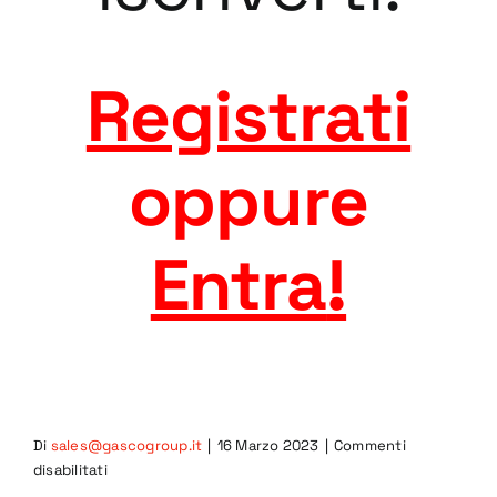
Registrati
oppure
Entra
!
Di
sales@gascogroup.it
|
16 Marzo 2023
|
Commenti
su
disabilitati
5GRA-