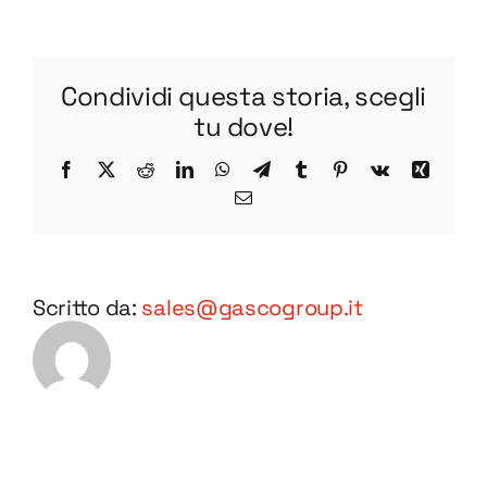
R
BV55-
1
Condividi questa storia, scegli
STEP
tu dove!
Facebook
X
Reddit
LinkedIn
WhatsApp
Telegram
Tumblr
Pinterest
Vk
Xing
Email
Scritto da:
sales@gascogroup.it