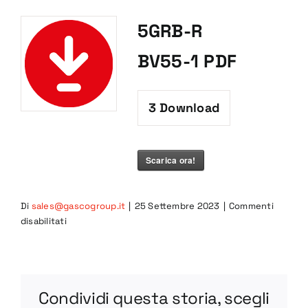
5GRB-R
BV55-1 PDF
3
Download
Scarica ora!
Di
sales@gascogroup.it
|
25 Settembre 2023
|
Commenti
su
disabilitati
5GRB-
R
BV55-
1
Condividi questa storia, scegli
PDF