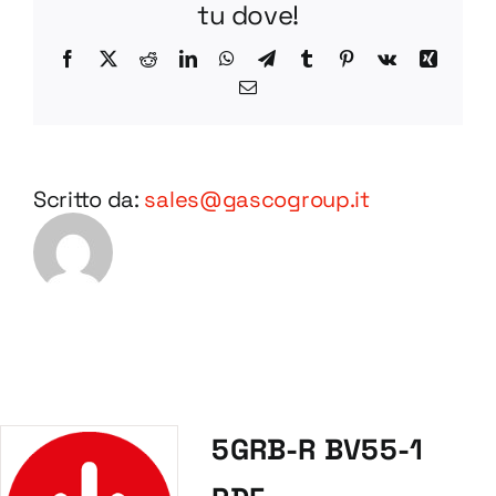
tu dove!
Facebook
X
Reddit
LinkedIn
WhatsApp
Telegram
Tumblr
Pinterest
Vk
Xing
Email
Scritto da:
sales@gascogroup.it
5GRB-R BV55-1