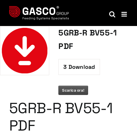
Salta
al
contenuto
5GRB-R BV55-1
PDF
3
Download
Scarica ora!
5GRB-R BV55-1
PDF