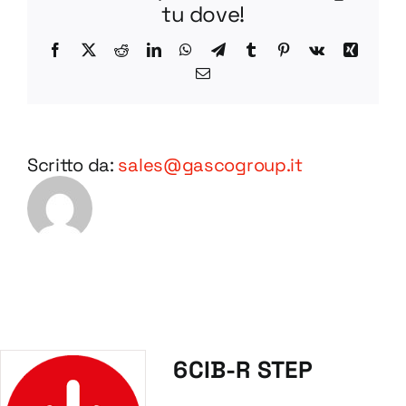
tu dove!
Facebook
X
Reddit
LinkedIn
WhatsApp
Telegram
Tumblr
Pinterest
Vk
Xing
Email
Scritto da:
sales@gascogroup.it
6CIB-R STEP