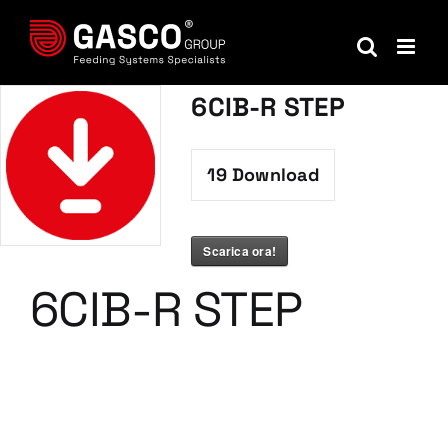
Salta
al
contenuto
6CIB-R STEP
19
Download
Scarica ora!
6CIB-R STEP