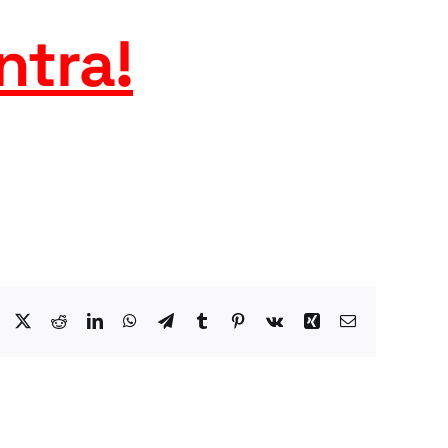
ntra
!
Facebook
X
Reddit
LinkedIn
WhatsApp
Telegram
Tumblr
Pinterest
Vk
Xing
Email