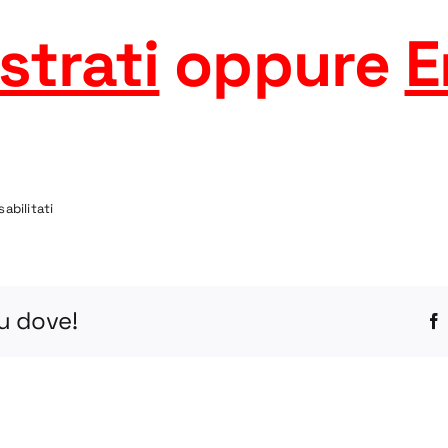
strati
oppure
E
su
abilitati
6CIC-
R
STEP
tu dove!