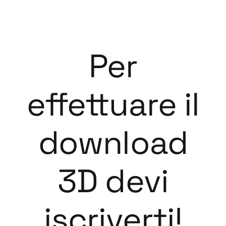
Per
effettuare il
download
3D devi
iscriverti!