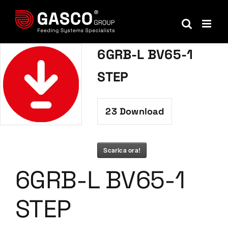
Salta
al
contenuto
6GRB-L BV65-1
STEP
23
Download
Scarica ora!
6GRB-L BV65-1
STEP