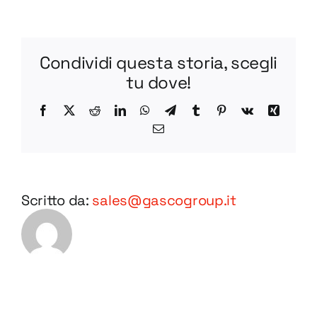
L
BV65-
1
Condividi questa storia, scegli
STEP
tu dove!
Facebook
X
Reddit
LinkedIn
WhatsApp
Telegram
Tumblr
Pinterest
Vk
Xing
Email
Scritto da:
sales@gascogroup.it