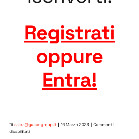
Registrati
oppure
Entra
!
Di
sales@gascogroup.it
|
16 Marzo 2023
|
Commenti
su
disabilitati
6GRB-