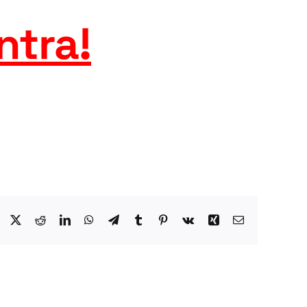
ntra
!
Facebook
X
Reddit
LinkedIn
WhatsApp
Telegram
Tumblr
Pinterest
Vk
Xing
Email