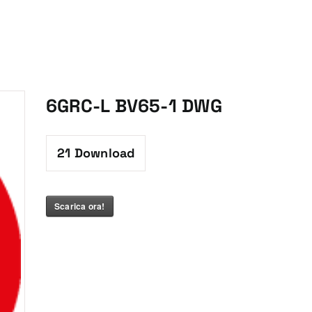
6GRC-L BV65-1 DWG
21
Download
Scarica ora!