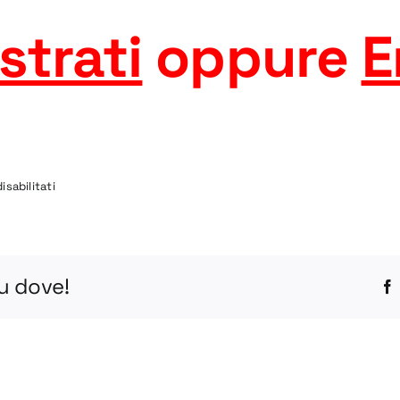
strati
oppure
E
su
sabilitati
6GRC-
L
BV65-
1
tu dove!
DWG