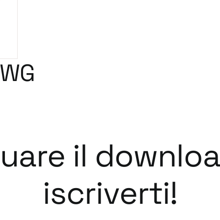
DWG
tuare il downlo
iscriverti!