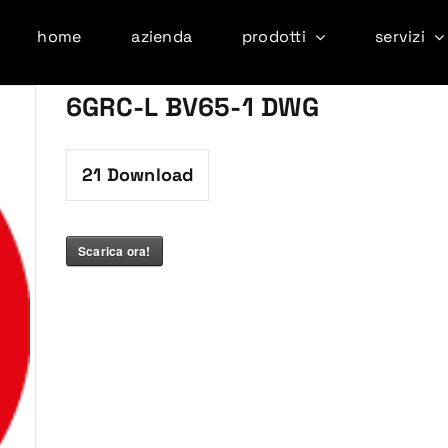
home
azienda
prodotti
servizi
6GRC-L BV65-1 DWG
21
Download
Scarica ora!