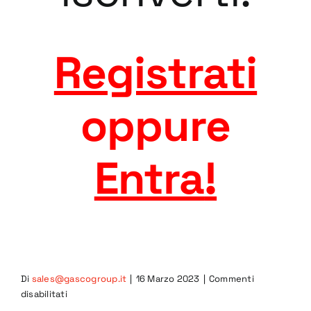
Registrati
oppure
Entra
!
Di
sales@gascogroup.it
|
16 Marzo 2023
|
Commenti
su
disabilitati
6GRC-