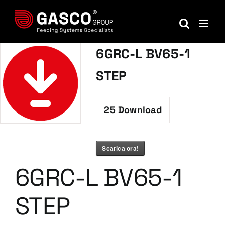
Salta
al
contenuto
6GRC-L BV65-1
STEP
25
Download
Scarica ora!
6GRC-L BV65-1
STEP