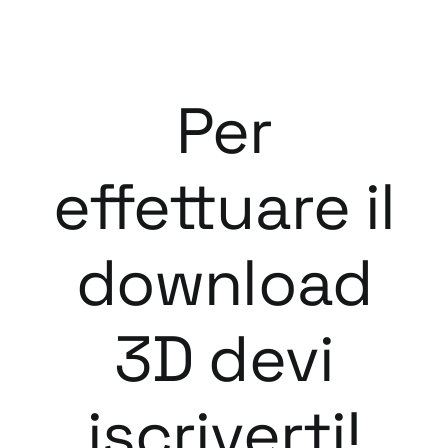
Per
effettuare il
download
3D devi
iscriverti!