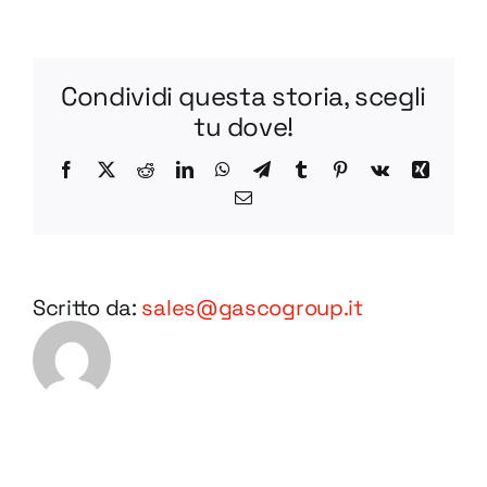
L
BV65-
1
Condividi questa storia, scegli
STEP
tu dove!
Facebook
X
Reddit
LinkedIn
WhatsApp
Telegram
Tumblr
Pinterest
Vk
Xing
Email
Scritto da:
sales@gascogroup.it