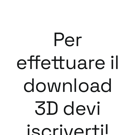
Per
effettuare il
download
3D devi
iscriverti!