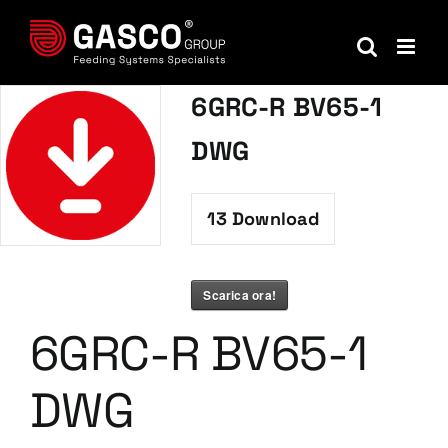
Salta
al
contenuto
6GRC-R BV65-1
DWG
13
Download
Scarica ora!
6GRC-R BV65-1
DWG