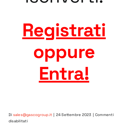
Registrati
oppure
Entra
!
Di
sales@gascogroup.it
|
24 Settembre 2023
|
Commenti
su
disabilitati
6GRC-