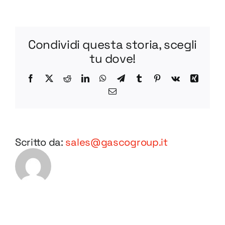
R
BV65-
1
Condividi questa storia, scegli
DWG
tu dove!
Facebook
X
Reddit
LinkedIn
WhatsApp
Telegram
Tumblr
Pinterest
Vk
Xing
Email
Scritto da:
sales@gascogroup.it