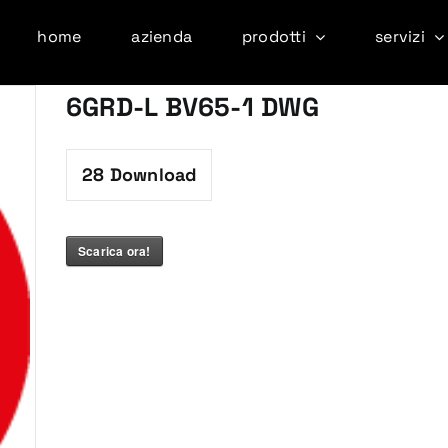
home
azienda
prodotti
servizi
6GRD-L BV65-1 DWG
28
Download
Scarica ora!