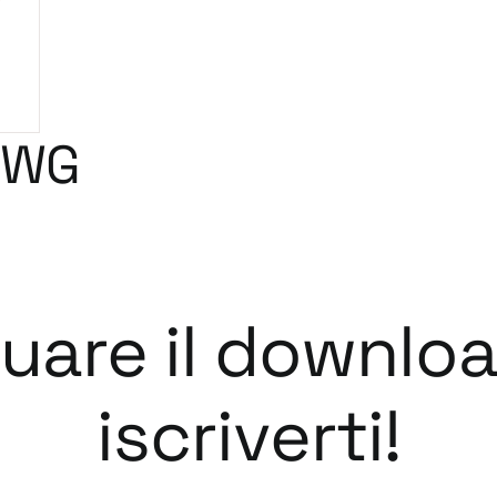
DWG
tuare il downlo
iscriverti!