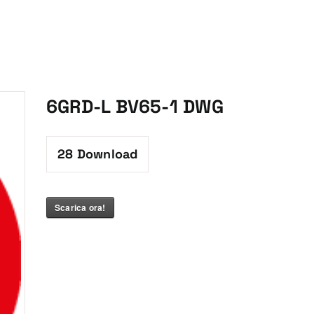
6GRD-L BV65-1 DWG
28
Download
Scarica ora!