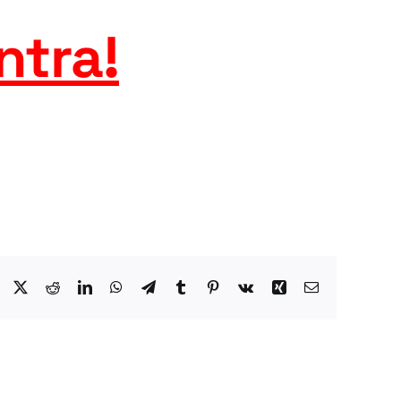
ntra
!
Facebook
X
Reddit
LinkedIn
WhatsApp
Telegram
Tumblr
Pinterest
Vk
Xing
Email