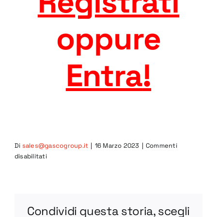
Registrati
oppure
Entra
!
Di
sales@gascogroup.it
|
16 Marzo 2023
|
Commenti
su
disabilitati
7CIA-
L
STEP
Condividi questa storia, scegli