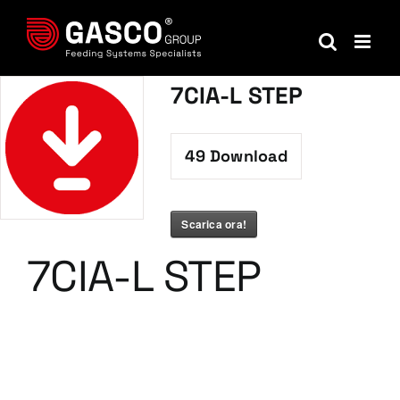
Salta
al
contenuto
7CIA-L STEP
49
Download
Scarica ora!
7CIA-L STEP