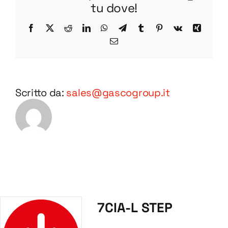
tu dove!
Facebook
X
Reddit
LinkedIn
WhatsApp
Telegram
Tumblr
Pinterest
Vk
Xing
Email
Scritto da:
sales@gascogroup.it
7CIA-L STEP