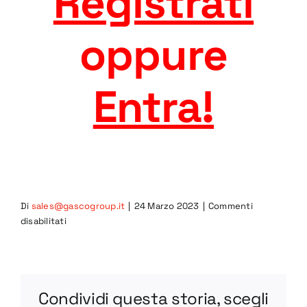
Registrati
oppure
Entra
!
Di
sales@gascogroup.it
|
24 Marzo 2023
|
Commenti
su
disabilitati
7CIB-
L
DWG
Condividi questa storia, scegli