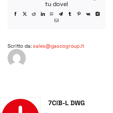
tu dove!
Facebook
X
Reddit
LinkedIn
WhatsApp
Telegram
Tumblr
Pinterest
Vk
Xing
Email
Scritto da:
sales@gascogroup.it
7CIB-L DWG