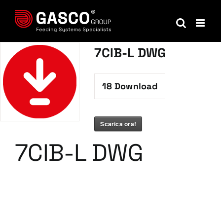
Salta
al
contenuto
7CIB-L DWG
18
Download
Scarica ora!
7CIB-L DWG