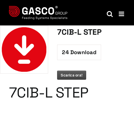
Salta
al
contenuto
7CIB-L STEP
24
Download
Scarica ora!
7CIB-L STEP