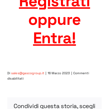
Registrati
oppure
Entra
!
Di
sales@gascogroup.it
|
16 Marzo 2023
|
Commenti
su
disabilitati
7CIB-
L
STEP
Condividi questa storia, scegli