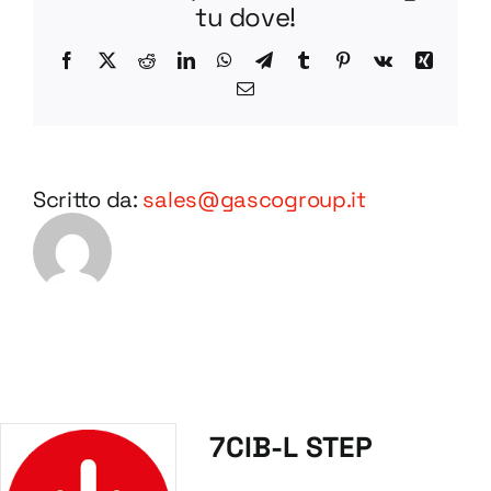
tu dove!
Facebook
X
Reddit
LinkedIn
WhatsApp
Telegram
Tumblr
Pinterest
Vk
Xing
Email
Scritto da:
sales@gascogroup.it
7CIB-L STEP