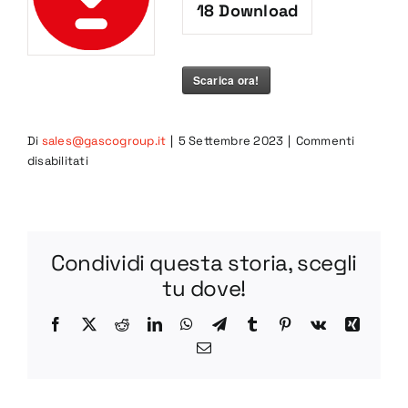
18
Download
Scarica ora!
Di
sales@gascogroup.it
|
5 Settembre 2023
|
Commenti
su
disabilitati
7CIB-
R
PDF
Condividi questa storia, scegli
tu dove!
Facebook
X
Reddit
LinkedIn
WhatsApp
Telegram
Tumblr
Pinterest
Vk
Xing
Email