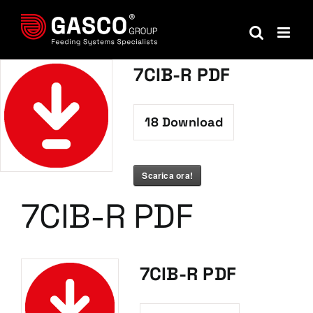
Salta
al
contenuto
7CIB-R PDF
18
Download
Scarica ora!
7CIB-R PDF
7CIB-R PDF