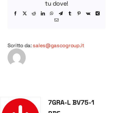
tu dove!
Facebook
X
Reddit
LinkedIn
WhatsApp
Telegram
Tumblr
Pinterest
Vk
Xing
Email
Scritto da:
sales@gascogroup.it
7GRA-L BV75-1