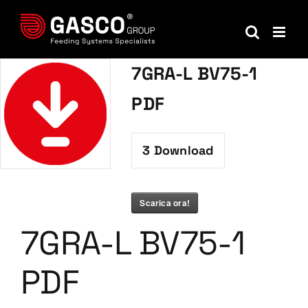
Salta
al
contenuto
7GRA-L BV75-1
PDF
3
Download
Scarica ora!
7GRA-L BV75-1
PDF