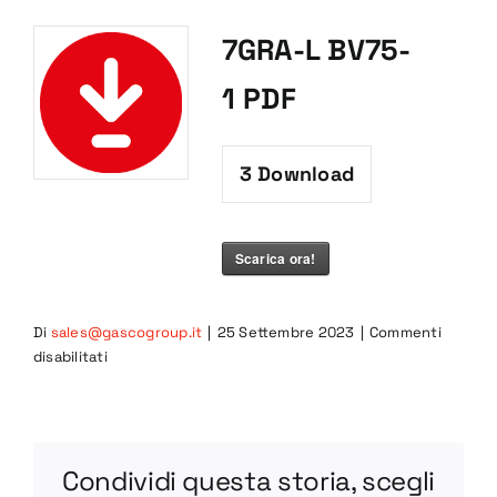
7GRA-L BV75-
1 PDF
3
Download
Scarica ora!
Di
sales@gascogroup.it
|
25 Settembre 2023
|
Commenti
su
disabilitati
7GRA-
L
BV75-
1
Condividi questa storia, scegli
PDF