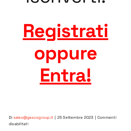
Registrati
oppure
Entra
!
Di
sales@gascogroup.it
|
25 Settembre 2023
|
Commenti
su
disabilitati
7GRA-