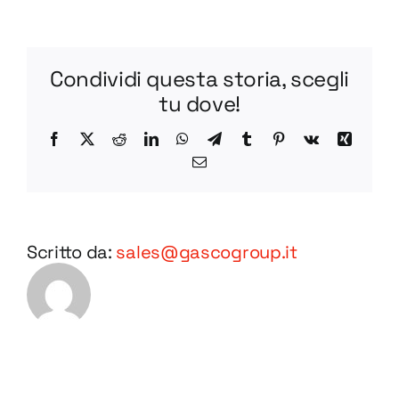
R
BV75-
1
Condividi questa storia, scegli
DWG
tu dove!
Facebook
X
Reddit
LinkedIn
WhatsApp
Telegram
Tumblr
Pinterest
Vk
Xing
Email
Scritto da:
sales@gascogroup.it