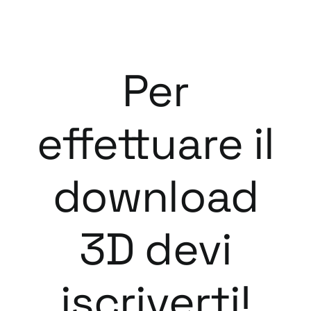
Per
effettuare il
download
3D devi
iscriverti!