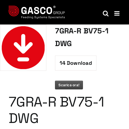
Salta
al
contenuto
7GRA-R BV75-1
DWG
14
Download
Scarica ora!
7GRA-R BV75-1
DWG